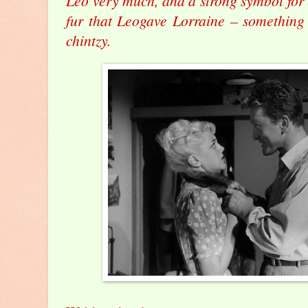
Leo very much, and a strong symbol for t
fur that Leogave Lorraine – something 
chintzy.