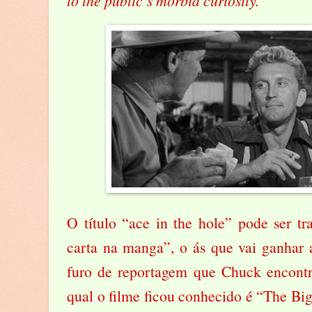
to the public’s morbid curiosity.
O título “ace in the hole” pode ser 
carta na manga”, o ás que vai ganhar a
furo de reportagem que Chuck encontra
qual o filme ficou conhecido é “The Big 