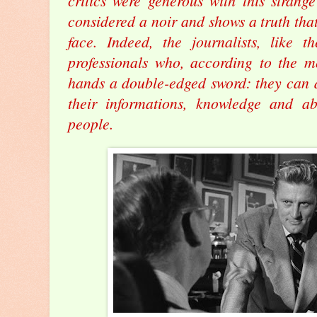
critics were generous with this strang
considered a noir
and shows a truth tha
face. Indeed, the journalists, like t
professionals who, according to the mo
hands a double-edged sword: they can d
their informations, knowledge and ab
people.