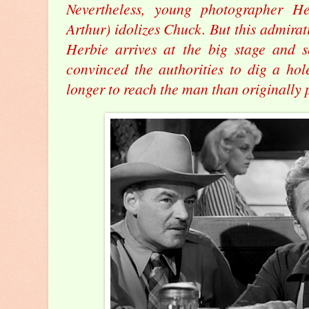
Nevertheless, young photographer H
Arthur) idolizes Chuck. But this admirat
Herbie arrives at the big stage and 
convinced the authorities to dig a hol
longer to reach the man than originally 