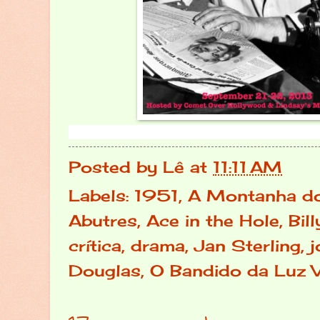
Posted by
Lê
at
11:11 AM
Labels:
1951
,
A Montanha d
Abutres
,
Ace in the Hole
,
Bil
crítica
,
drama
,
Jan Sterling
,
j
Douglas
,
O Bandido da Luz 