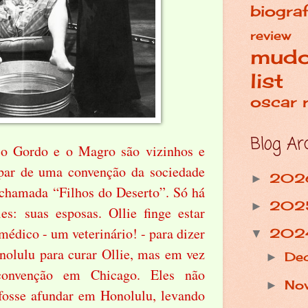
biograf
review
mud
list
oscar
Blog Ar
 o Gordo e o Magro são vizinhos e
par de uma convenção da sociedade
202
►
 chamada “Filhos do Deserto”. Só há
202
►
s: suas esposas. Ollie finge estar
édico - um veterinário! - para dizer
202
▼
nolulu para curar Ollie, mas em vez
De
►
convenção em Chicago. Eles não
No
►
osse afundar em Honolulu, levando