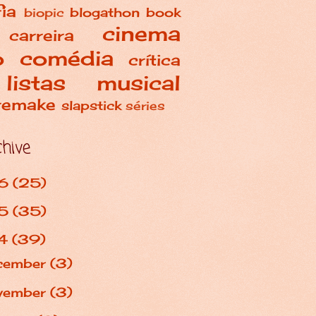
ia
blogathon
book
biopic
cinema
carreira
o
comédia
crítica
listas
musical
remake
slapstick
séries
chive
6
(25)
5
(35)
4
(39)
cember
(3)
vember
(3)