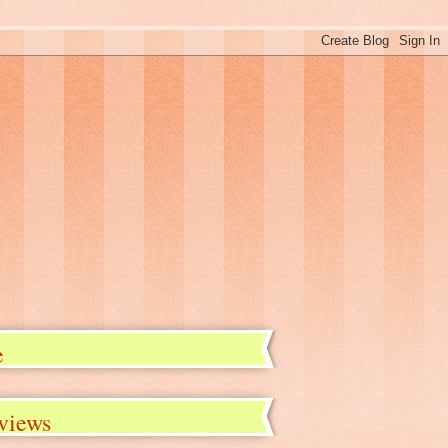
e
eviews