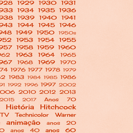
1928
1929
1930
1931
1933
1934
1935
1936
1938
1939
1940
1941
1943
1944
1945
1946
948
1949
1950
1950s
952
1953
1954
1955
957
1958
1959
1960
1963
1964
962
1965
967
1969
1968
1970
974
1976
1977
1978
1979
82
1983
1986
1984
1985
1997
91
1992
1996
2002
2006
2010
2012
2013
Anos 70
2015
2017
História
Hitchcock
TV
Technicolor
Warner
animação
s
anos 20
anos 60
30
anos 40