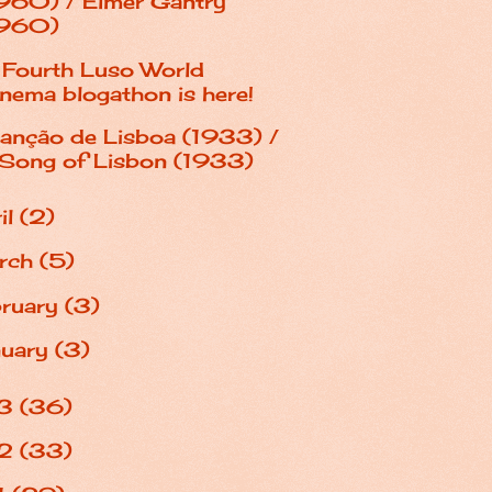
960) / Elmer Gantry
1960)
 Fourth Luso World
nema blogathon is here!
anção de Lisboa (1933) /
Song of Lisbon (1933)
il
(2)
rch
(5)
bruary
(3)
nuary
(3)
3
(36)
2
(33)