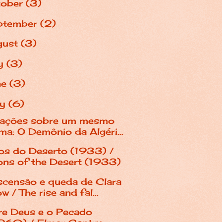
tober
(3)
ptember
(2)
gust
(3)
ly
(3)
ne
(3)
ay
(6)
iações sobre um mesmo
ma: O Demônio da Algéri...
hos do Deserto (1933) /
ns of the Desert (1933)
scensão e queda de Clara
w / The rise and fal...
re Deus e o Pecado