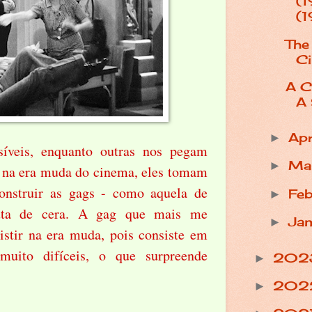
(1
(
The
Ci
A C
A 
Apr
►
síveis, enquanto outras nos pegam
Ma
►
 na era muda do cinema, eles tomam
onstruir as gags - como aquela de
Fe
►
uta de cera. A gag que mais me
Ja
►
istir na era muda, pois consiste em
 muito difíceis, o que surpreende
202
►
202
►