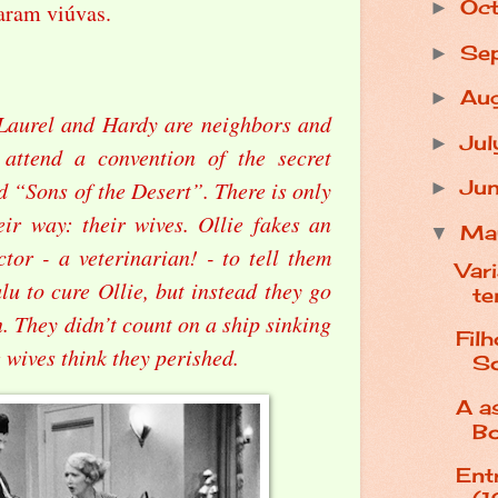
Oc
►
aram viúvas.
Se
►
Au
►
 Laurel and Hardy are neighbors and
Ju
►
attend a convention of the secret
Ju
ed “Sons of the Desert”. There is only
►
ir way: their wives. Ollie fakes an
M
▼
ctor - a veterinarian! - to tell them
Var
lu to cure Ollie, but instead they go
te
. They didn’t count on a ship sinking
Fil
 wives think they perished.
So
A a
Bo
Ent