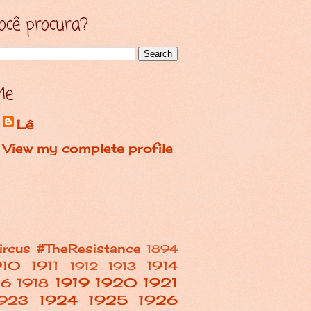
ocê procura?
Me
Lê
View my complete profile
ircus
#TheResistance
1894
910
1911
1914
1912
1913
1919
1920
1921
16
1918
1924
1925
1926
1923