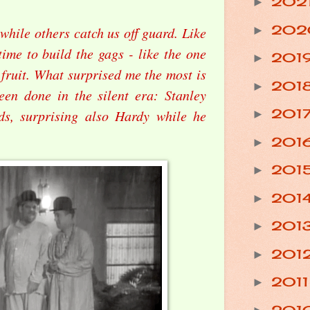
202
►
20
►
while others catch us off guard. Like
time to build the gags - like the one
201
►
 fruit. What surprised me the most is
201
►
een done in the silent era: Stanley
201
rds, surprising also Hardy while he
►
201
►
201
►
201
►
201
►
201
►
201
►
201