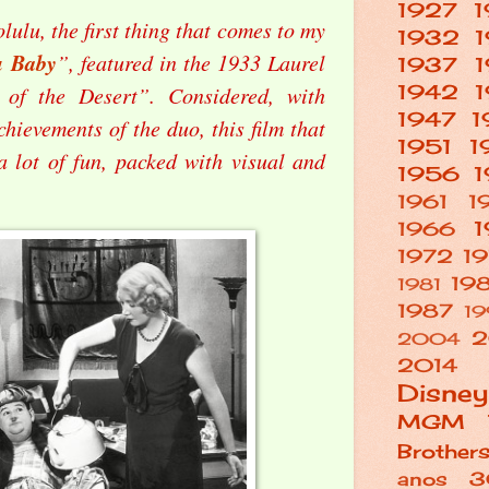
1927
ulu, the first thing that comes to my
1932
u Baby
”, featured in the 1933 Laurel
1937
1942
of the Desert”. Considered, with
1947
1
chievements of the duo, this film that
1951
1
a lot of fun, packed with visual and
1956
1
1961
1
1
1966
1972
1
19
1981
1987
19
2004
2014
Disney
MGM
Brother
anos 