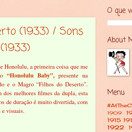
O que v
erto (1933) / Sons
About 
 (1933)
e Honolulu, a primeira coisa que me
“Honolulu Baby”,
ção
presente na
o e o Magro “Filhos do Deserto”.
Menu
 dos melhores filmes da dupla, esta
os de duração é muito divertida, com
#AtTheC
 e visuais.
1
1909
1915
19
1922