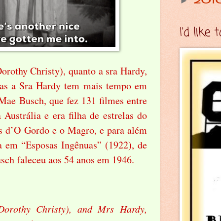
►
I'd like
Dorothy Christy), quanto a sra Hardy,
mas a Sra Hardy tem mais tempo em
r Mae Busch, que fez 131 filmes entre
Austrália e era filha de estrelas do
es d’O Gordo e o Magro, e para além
a em “Esposas Ingênuas” (1922), de
sch faleceu aos 54 anos em 1946.
Dorothy Christy), and Mrs Hardy,