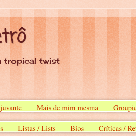
etrô
 tropical twist
juvante
Mais de mim mesma
Groupi
ts
Listas / Lists
Bios
Críticas / R