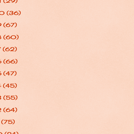
1
(29)
20
(36)
9
(67)
8
(60)
7
(62)
6
(66)
5
(47)
4
(45)
3
(55)
2
(64)
1
(75)
0
(24)