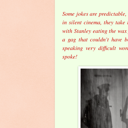
Some jokes are predictable, 
in silent cinema, they take 
with Stanley eating the wax
a gag that couldn’t have b
speaking very difficult wo
spoke!