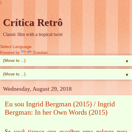
}
Crítica Retrô
Classic film with a tropical twist
Powered by
Translate
▼
▼
Wednesday, August 29, 2018
Eu sou Ingrid Bergman (2015) / Ingrid
Bergman: In her Own Words (2015)
Se você tivesse que escolher uma palavra para