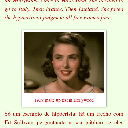
go to Italy. Then France. Then England. She faced
the hypocritical judgment all free women face.
1939 make-up test in Hollywood
Só um exemplo de hipocrisia: há um trecho com
Ed Sullivan perguntando a seu público se eles