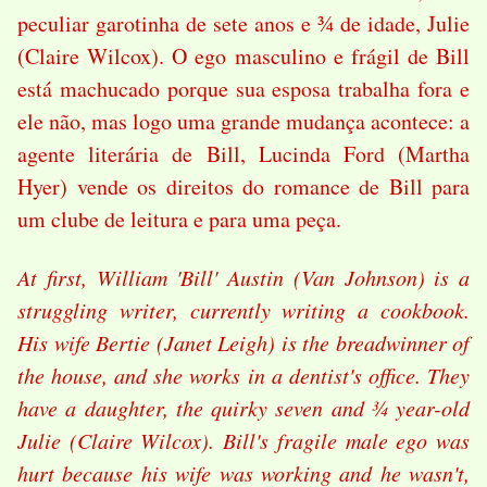
peculiar garotinha de sete anos e ¾ de idade, Julie
(Claire Wilcox). O ego masculino e frágil de Bill
está machucado porque sua esposa trabalha fora e
ele não, mas logo uma grande mudança acontece: a
agente literária de Bill, Lucinda Ford (Martha
Hyer) vende os direitos do romance de Bill para
um clube de leitura e para uma peça.
At first, William 'Bill' Austin (Van Johnson) is a
struggling writer, currently writing a cookbook.
His wife Bertie (Janet Leigh) is the breadwinner of
the house, and she works in a dentist's office. They
have a daughter, the quirky seven and ¾ year-old
Julie (Claire Wilcox). Bill's fragile male ego was
hurt because his wife was working and he wasn't,